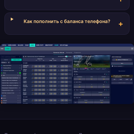
Как пополнить с баланса телефона?