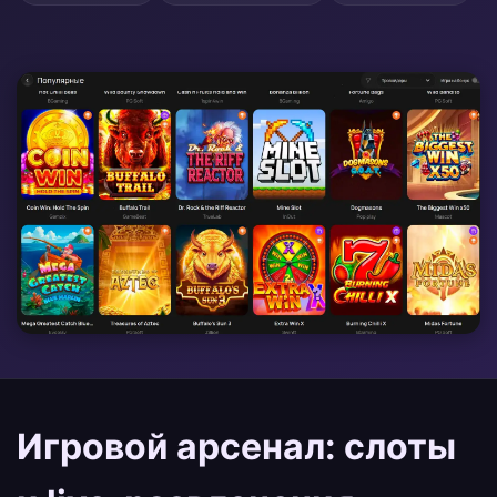
Игровой арсенал: слоты