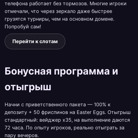
телефона работает без тормозов. Многие игроки
отмечали, что через зеркало даже быстрее
грузятся турниры, чем на основном домене.
Попробуй сам!
Перейти к слотам
Бонусная программа и
отыгрыш
Начни с приветственного пакета — 100% к
депозиту + 50 фриспинов на Easter Eggs. Отыгрыш
стандартный: вейджер x35, на выполнение даются
72 часа. По опыту игроков, реально отыграть за
пару вечеров.