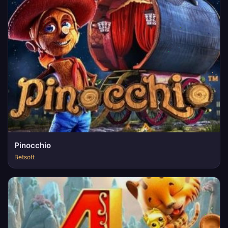
Pinocchio
Betsoft