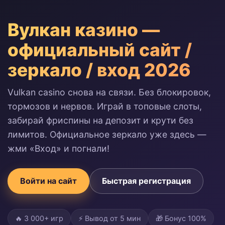
Вулкан казино —
официальный сайт /
зеркало / вход 2026
Vulkan casino снова на связи. Без блокировок,
тормозов и нервов. Играй в топовые слоты,
забирай фриспины на депозит и крути без
лимитов. Официальное зеркало уже здесь —
жми «Вход» и погнали!
Войти на сайт
Быстрая регистрация
🔥 3 000+ игр
⚡ Вывод от 5 мин
🎁 Бонус 100%